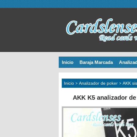
Inicio
Baraja Marcada
Analiza
Inicio
>
Analizador de poker
>
AKK si
AKK K5 analizador de