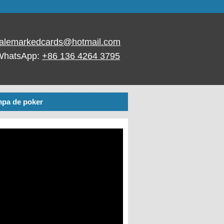
alemarkedcards@hotmail.com
 WhatsApp:
+86 136 4264 3795
mpa de poker