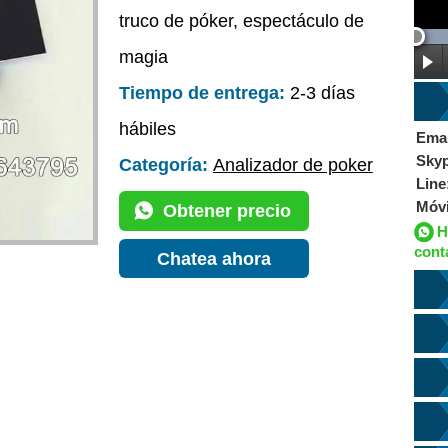
truco de póker, espectáculo de
magia
Tiempo de entrega:
2-3 días
hábiles
Emai
Sky
Categoría:
Analizador de poker
Line
Móv
Obtener precio
H
cont
Chatea ahora