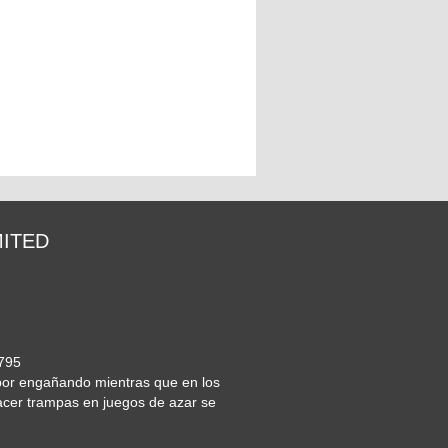
ITED
795
por engañando mientras que en los
acer trampas en juegos de azar se