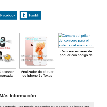
Facebook
Tumblr
Cenicero escáner de
póquer con código de
barras borde
8 escaner
Analizador de póquer
 marcada
de Iphone 6s Texas
Más Información
 está ocupado y no puede responder su mensaje de inmediato,