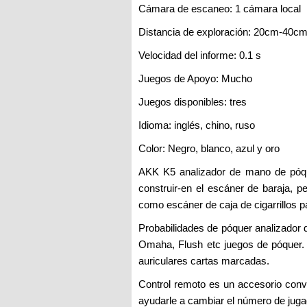
Cámara de escaneo: 1 cámara local
Distancia de exploración: 20cm-40c
Velocidad del informe: 0.1 s
Juegos de Apoyo: Mucho
Juegos disponibles: tres
Idioma: inglés, chino, ruso
Color: Negro, blanco, azul y oro
AKK K5 analizador de mano de póqu
construir-en el escáner de baraja,
como escáner de caja de cigarrillos p
Probabilidades de póquer analizador
Omaha, Flush etc juegos de póquer. 
auriculares cartas marcadas.
Control remoto es un accesorio con
ayudarle a cambiar el número de jug