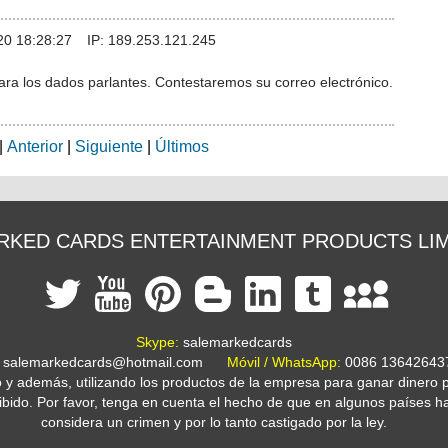
20 18:28:27
IP:
189.253.121.245
ara los dados parlantes. Contestaremos su correo electrónico.
|
Anterior
|
Siguiente
|
Últimos
RKED CARDS ENTERTAINMENT PRODUCTS LIM
Skype:
salemarkedcards
salemarkedcards@hotmail.com
Móvil / WhatsApp:
0086 13642643
 y además, utilizando los productos de la empresa para ganar dinero 
ibido. Por favor, tenga en cuenta el hecho de que en algunos países h
considera un crimen y por lo tanto castigado por la ley.